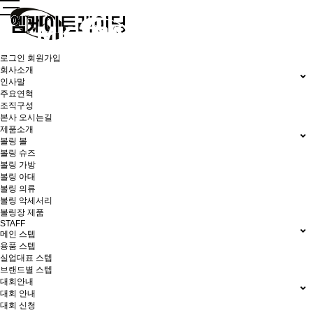
로그인
회원가입
회사소개
인사말
주요연혁
조직구성
본사 오시는길
제품소개
볼링 볼
볼링 슈즈
볼링 가방
볼링 아대
볼링 의류
볼링 악세서리
볼링장 제품
STAFF
메인 스텝
용품 스텝
실업대표 스텝
브랜드별 스텝
대회안내
대회 안내
대회 신청