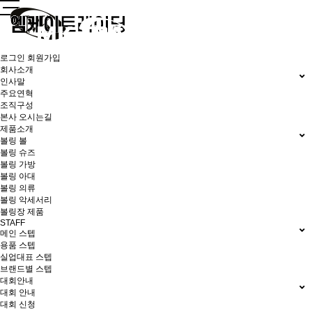
로그인
회원가입
회사소개
인사말
주요연혁
조직구성
본사 오시는길
제품소개
볼링 볼
볼링 슈즈
볼링 가방
볼링 아대
볼링 의류
볼링 악세서리
볼링장 제품
STAFF
메인 스텝
용품 스텝
실업대표 스텝
브랜드별 스텝
대회안내
대회 안내
대회 신청