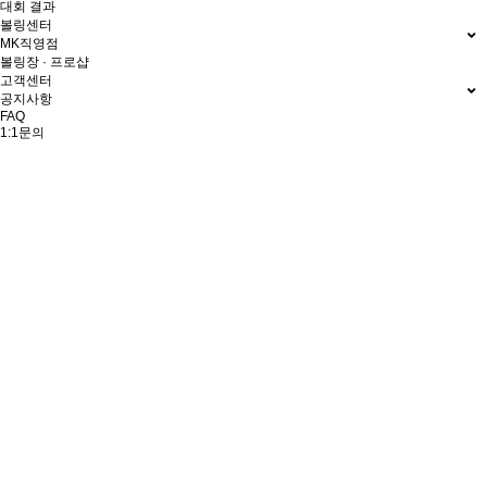
대회 결과
볼링센터
MK직영점
볼링장 · 프로샵
고객센터
공지사항
FAQ
1:1문의