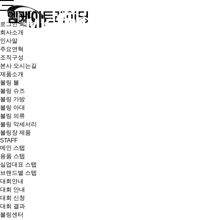
로그인
회원가입
회사소개
인사말
주요연혁
조직구성
본사 오시는길
제품소개
볼링 볼
볼링 슈즈
볼링 가방
볼링 아대
볼링 의류
볼링 악세서리
볼링장 제품
STAFF
메인 스텝
용품 스텝
실업대표 스텝
브랜드별 스텝
대회안내
대회 안내
대회 신청
대회 결과
볼링센터