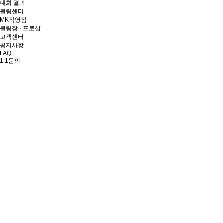
대회 결과
볼링센터
MK직영점
볼링장 · 프로샵
고객센터
공지사항
FAQ
1:1문의