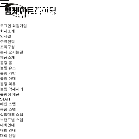
로그인
회원가입
회사소개
인사말
주요연혁
조직구성
본사 오시는길
제품소개
볼링 볼
볼링 슈즈
볼링 가방
볼링 아대
볼링 의류
볼링 악세서리
볼링장 제품
STAFF
메인 스텝
용품 스텝
실업대표 스텝
브랜드별 스텝
대회안내
대회 안내
대회 신청