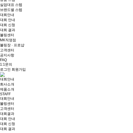
실업대표 스텝
브랜드별 스텝
대회안내
대회 안내
대회 신청
대회 결과
볼링센터
MK직영점
볼링장 · 프로샵
고객센터
공지사항
FAQ
1:1문의
로그인
회원가입
대회안내
회사소개
제품소개
STAFF
대회안내
볼링센터
고객센터
대회결과
대회 안내
대회 신청
대회 결과