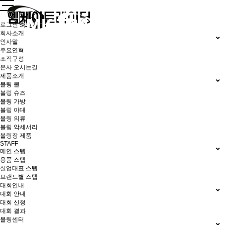
로그인
회원가입
회사소개
인사말
주요연혁
조직구성
본사 오시는길
제품소개
볼링 볼
볼링 슈즈
볼링 가방
볼링 아대
볼링 의류
볼링 악세서리
볼링장 제품
STAFF
메인 스텝
용품 스텝
실업대표 스텝
브랜드별 스텝
대회안내
대회 안내
대회 신청
대회 결과
볼링센터