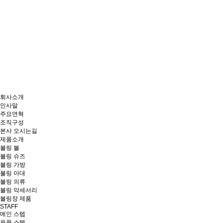
회사소개
인사말
주요연혁
조직구성
본사 오시는길
제품소개
볼링 볼
볼링 슈즈
볼링 가방
볼링 아대
볼링 의류
볼링 악세서리
볼링장 제품
STAFF
메인 스텝
용품 스텝