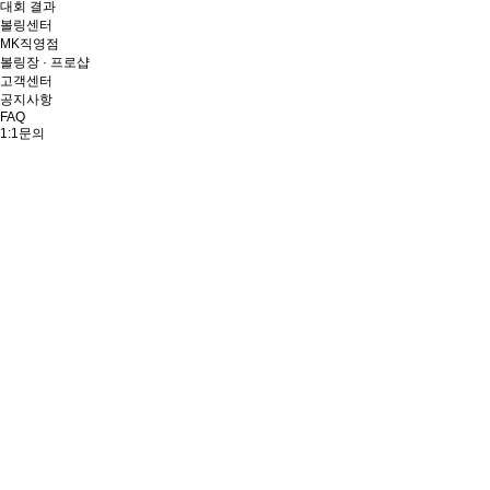
대회 결과
볼링센터
MK직영점
볼링장 · 프로샵
고객센터
공지사항
FAQ
1:1문의