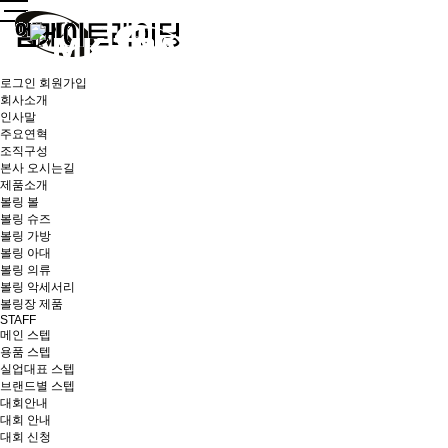
로그인
회원가입
회사소개
인사말
주요연혁
조직구성
본사 오시는길
제품소개
볼링 볼
볼링 슈즈
볼링 가방
볼링 아대
볼링 의류
볼링 악세서리
볼링장 제품
STAFF
메인 스텝
용품 스텝
실업대표 스텝
브랜드별 스텝
대회안내
대회 안내
대회 신청