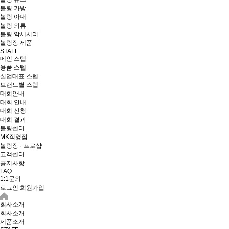
볼링 가방
볼링 아대
볼링 의류
볼링 악세서리
볼링장 제품
STAFF
메인 스텝
용품 스텝
실업대표 스텝
브랜드별 스텝
대회안내
대회 안내
대회 신청
대회 결과
볼링센터
MK직영점
볼링장 · 프로샵
고객센터
공지사항
FAQ
1:1문의
로그인
회원가입
회사소개
회사소개
제품소개