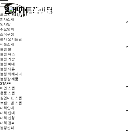
로그인
회원가입
회사소개
인사말
주요연혁
조직구성
본사 오시는길
제품소개
볼링 볼
볼링 슈즈
볼링 가방
볼링 아대
볼링 의류
볼링 악세서리
볼링장 제품
STAFF
메인 스텝
용품 스텝
실업대표 스텝
브랜드별 스텝
대회안내
대회 안내
대회 신청
대회 결과
볼링센터