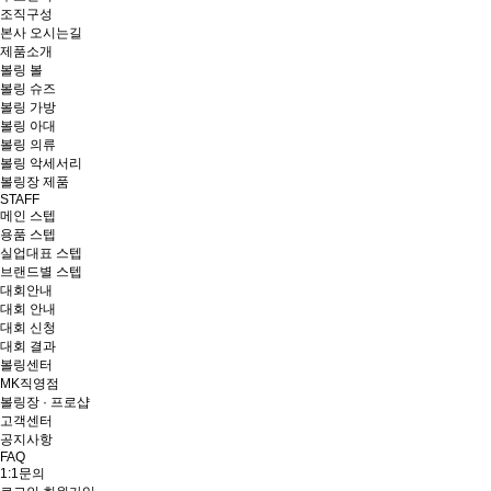
조직구성
본사 오시는길
제품소개
볼링 볼
볼링 슈즈
볼링 가방
볼링 아대
볼링 의류
볼링 악세서리
볼링장 제품
STAFF
메인 스텝
용품 스텝
실업대표 스텝
브랜드별 스텝
대회안내
대회 안내
대회 신청
대회 결과
볼링센터
MK직영점
볼링장 · 프로샵
고객센터
공지사항
FAQ
1:1문의