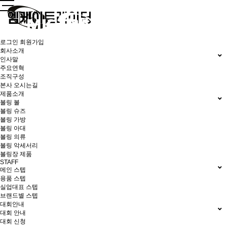
로그인
회원가입
회사소개
인사말
주요연혁
조직구성
본사 오시는길
제품소개
볼링 볼
볼링 슈즈
볼링 가방
볼링 아대
볼링 의류
볼링 악세서리
볼링장 제품
STAFF
메인 스텝
용품 스텝
실업대표 스텝
브랜드별 스텝
대회안내
대회 안내
대회 신청