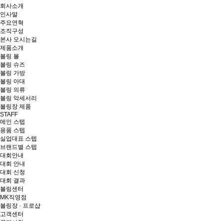
회사소개
인사말
주요연혁
조직구성
본사 오시는길
제품소개
볼링 볼
볼링 슈즈
볼링 가방
볼링 아대
볼링 의류
볼링 악세서리
볼링장 제품
STAFF
메인 스텝
용품 스텝
실업대표 스텝
브랜드별 스텝
대회안내
대회 안내
대회 신청
대회 결과
볼링센터
MK직영점
볼링장 · 프로샵
고객센터