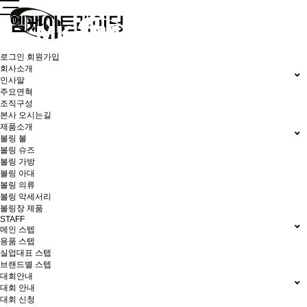
로그인
회원가입
회사소개
인사말
주요연혁
조직구성
본사 오시는길
제품소개
볼링 볼
볼링 슈즈
볼링 가방
볼링 아대
볼링 의류
볼링 악세서리
볼링장 제품
STAFF
메인 스텝
용품 스텝
실업대표 스텝
브랜드별 스텝
대회안내
대회 안내
대회 신청