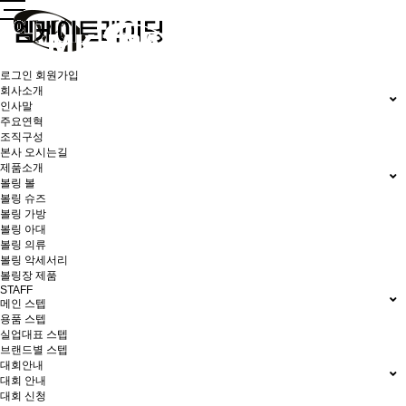
로그인
회원가입
회사소개
인사말
주요연혁
조직구성
본사 오시는길
제품소개
볼링 볼
볼링 슈즈
볼링 가방
볼링 아대
볼링 의류
볼링 악세서리
볼링장 제품
STAFF
메인 스텝
용품 스텝
실업대표 스텝
브랜드별 스텝
대회안내
대회 안내
대회 신청