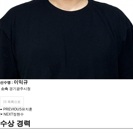
이익규
선수명 :
소속
경기광주시청
목록으로
PREVIOUS
유지훈
NEXT
정현수
수상 경력