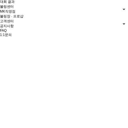
대회 결과
볼링센터
MK직영점
볼링장 · 프로샵
고객센터
공지사항
FAQ
1:1문의