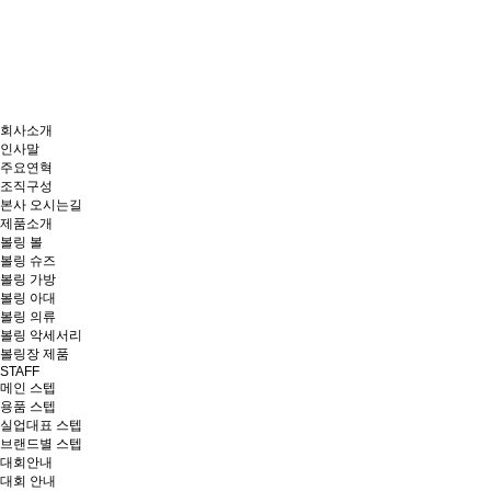
회사소개
인사말
주요연혁
조직구성
본사 오시는길
제품소개
볼링 볼
볼링 슈즈
볼링 가방
볼링 아대
볼링 의류
볼링 악세서리
볼링장 제품
STAFF
메인 스텝
용품 스텝
실업대표 스텝
브랜드별 스텝
대회안내
대회 안내